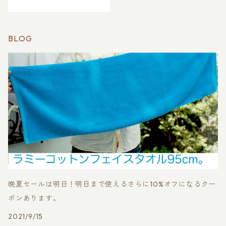
リトール加工でお肌に優し
いコットンと再生繊維キュ
プラ素材使用
BLOG
晩夏セールは明日！明日まで使えるさらに10%オフになるクー
ポンあります。
2021/9/15