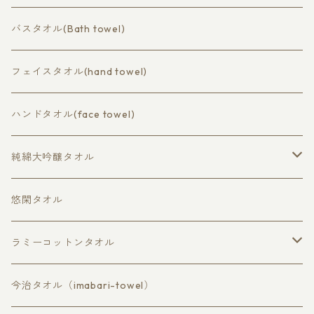
コットン（cotton）
バスタオル(Bath towel)
バスタオル（bath towel）
ラミーコットン（ramie cotton）
フェイスタオル(hand towel)
フェイスタオル（hand towel）
バスタオル（bath）
ハンドタオル(face towel)
ハンドタオル（face towel）
フェイスタオル（hand）
純綿大吟醸タオル
ハンドタオル（wash cloth）
大判バスタオル
悠閑タオル
バスタオル
ラミーコットンタオル
フェイスタオル
バスタオル
今治タオル（imabari-towel）