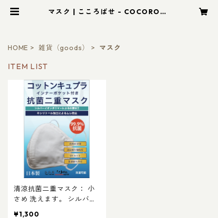
マスク | こころばせ - COCOROBA
SE
HOME
雑貨（goods）
マスク
ITEM LIST
清涼抗菌二重マスク： 小
さめ 洗えます。 シルバー
イオンポリマー加工＋キシ
¥1,300