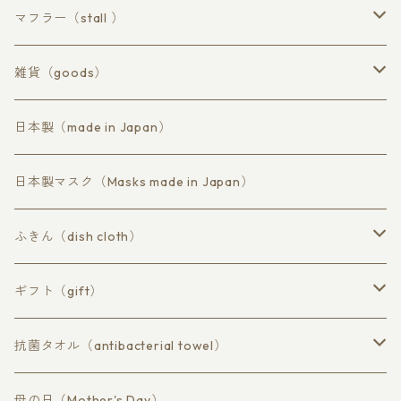
ハンドタオル
ロングフェイスタオル
マフラー（stall ）
ウールコアコットン
雑貨（goods）
ラミーコットン
マスク
日本製（made in Japan）
コットン不織布
日本製マスク（Masks made in Japan）
ふきん（dish cloth）
抗菌 柿渋persimmon tannin
ギフト（gift）
蚊帳（かや）素材
草木染め
抗菌タオル（antibacterial towel）
マスク、布巾、ハンドタオル
バスタオル（bath）
母の日（Mother's Day）