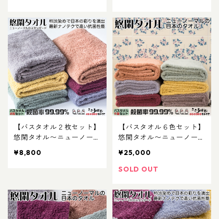
の彩り、抗菌活性値５のナ
渋染めで日本の彩り、抗菌
ノテク特殊抗菌加工
活性値５のナノテク特殊抗
菌加工
【バスタオル２枚セット】
【バスタオル６色セット】
悠閑タオル〜ニューノーマ
悠閑タオル〜ニューノーマ
ルのスタンダード：柿渋染
ルのスタンダード：柿渋染
¥8,800
¥25,000
めで日本の彩り、抗菌活性
めで日本の彩り、抗菌活性
値５のナノテク特殊抗菌加
値５のナノテク特殊抗菌加
SOLD OUT
工
工