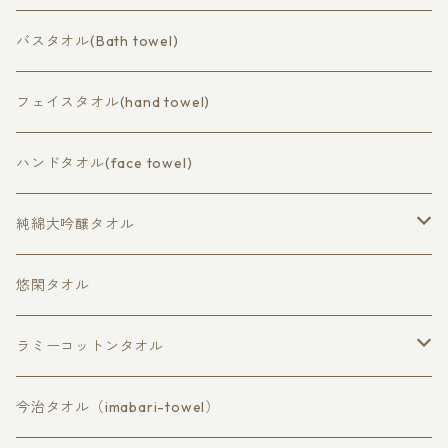
コットン（cotton）
バスタオル(Bath towel)
バスタオル（bath towel）
ラミーコットン（ramie cotton）
フェイスタオル(hand towel)
フェイスタオル（hand towel）
バスタオル（bath）
ハンドタオル(face towel)
ハンドタオル（face towel）
フェイスタオル（hand）
純綿大吟醸タオル
ハンドタオル（wash cloth）
大判バスタオル
悠閑タオル
バスタオル
ラミーコットンタオル
フェイスタオル
バスタオル
今治タオル（imabari-towel）