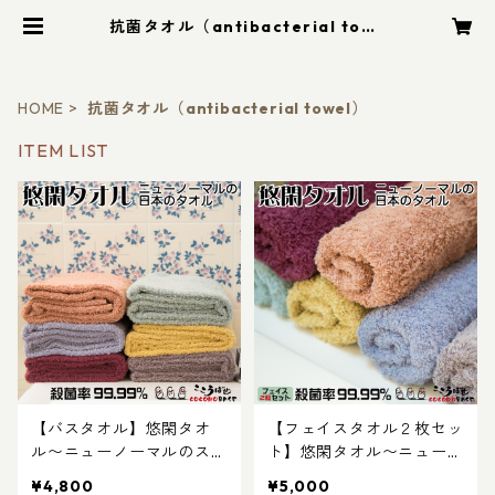
抗菌タオル（antibacterial towe
l） | こころばせ - COCOROBASE
HOME
抗菌タオル（antibacterial towel）
ITEM LIST
【バスタオル】悠閑タオ
【フェイスタオル２枚セッ
ル〜ニューノーマルのスタ
ト】悠閑タオル〜ニューノ
ンダード：柿渋染めで日本
ーマルのスタンダード：柿
¥4,800
¥5,000