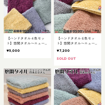
【ハンドタオル４色セッ
【ハンドタオル６色セッ
ト】悠閑タオル〜ニューノ
ト】悠閑タオル〜ニューノ
ーマルのスタンダード：柿
ーマルのスタンダード：柿
¥5,000
¥7,200
渋染めで日本の彩り、抗菌
渋染めで日本の彩り、抗菌
活性値５のナノテク特殊抗
活性値５のナノテク特殊抗
SOLD OUT
菌加工
菌加工