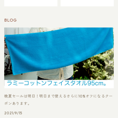
本の彩り、抗菌活性値５の
渋染めで日本の彩り、抗菌
ナノテク特殊抗菌加工
活性値５のナノテク特殊抗
菌加工
BLOG
晩夏セールは明日！明日まで使えるさらに10%オフになるクー
ポンあります。
2021/9/15