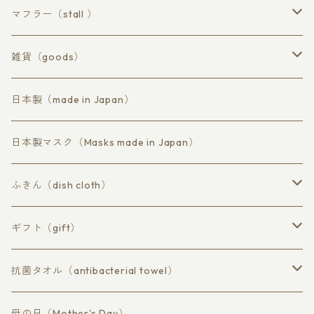
ハンドタオル
ロングフェイスタオル
マフラー（stall ）
ウールコアコットン
雑貨（goods）
ラミーコットン
マスク
日本製（made in Japan）
コットン不織布
日本製マスク（Masks made in Japan）
ふきん（dish cloth）
抗菌 柿渋persimmon tannin
ギフト（gift）
蚊帳（かや）素材
草木染め
抗菌タオル（antibacterial towel）
マスク、布巾、ハンドタオル
バスタオル（bath）
母の日（Mother's Day）