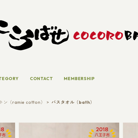
TEGORY
CONTACT
MEMBERSHIP
（ramie cotton）
バスタオル（bath）