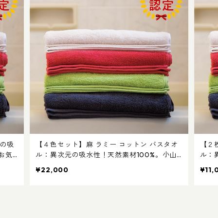
元の吸
【４色セット】麻 ラミー コットン バスタオ
【２
お気
ル：異次元の吸水性！天然素材100%。小山
ル：
薫堂さんもお気に入りの国産 タオルです。日
薫堂
¥22,000
¥11,
本製 今治
本製