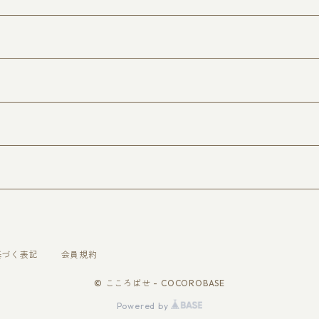
ic
基づく表記
会員規約
© こころばせ - COCOROBASE
Powered by