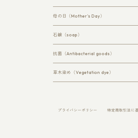
マスク、布巾、ハンドタオル
バスタオル（bath）
母の日（Mother's Day）
フェイスタオル（hand）
石鹸（soap）
ハンドタオル（washcloth）
抗菌（Antibacterial goods）
マスク（mask）
草木染め（Vegetation dye）
コットン不織布Cotton non-woven fabr
柿渋染めpersimmon tannin
タオル（towel）
プライバシーポリシー
特定商取引法に