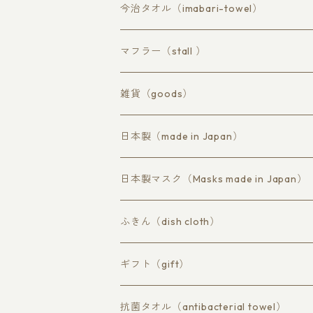
フェイスタオル
バスタオル
今治タオル（imabari-towel）
ハンドタオル
ロングフェイスタオル
マフラー（stall ）
ウールコアコットン
雑貨（goods）
ラミーコットン
マスク
日本製（made in Japan）
コットン不織布
日本製マスク（Masks made in Japan）
ふきん（dish cloth）
抗菌 柿渋persimmon tannin
ギフト（gift）
蚊帳（かや）素材
草木染め
抗菌タオル（antibacterial towel）