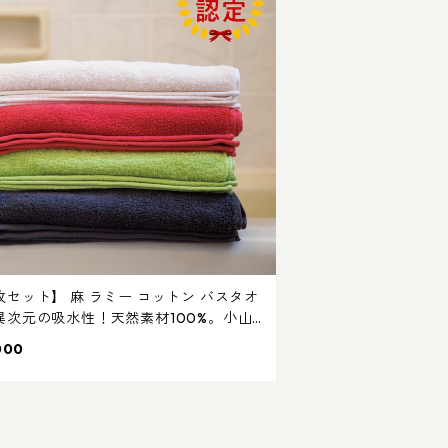
枚セット】 麻 ラミー コットン バスタオ
異次元の吸水性！天然素材100%。小山
さんもお気に入りの国産 タオルです。日
000
 今治