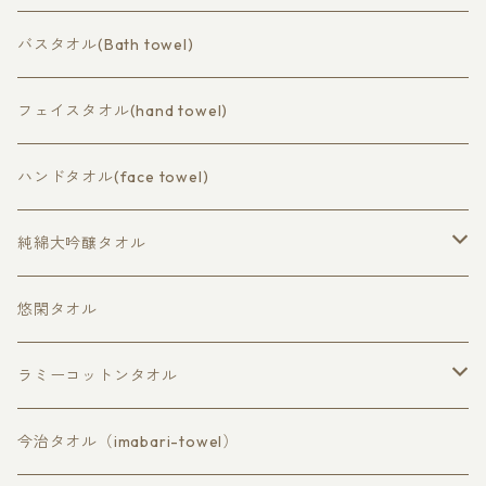
コットン（cotton）
バスタオル(Bath towel)
バスタオル（bath towel）
ラミーコットン（ramie cotton）
フェイスタオル(hand towel)
フェイスタオル（hand towel）
バスタオル（bath）
ハンドタオル(face towel)
ハンドタオル（face towel）
フェイスタオル（hand）
純綿大吟醸タオル
ハンドタオル（wash cloth）
大判バスタオル
悠閑タオル
バスタオル
ラミーコットンタオル
フェイスタオル
バスタオル
今治タオル（imabari-towel）