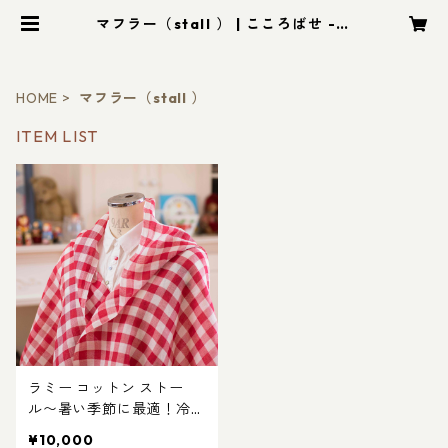
マフラー（stall ） | こころばせ - C
OCOROBASE
HOME
マフラー（stall ）
ITEM LIST
ラミー コットン ストー
ル〜暑い季節に最適！冷房
除けにも大活躍 麻 日本製
¥10,000