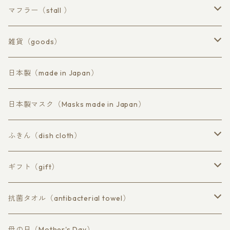
ハンドタオル
ロングフェイスタオル
マフラー（stall ）
ウールコアコットン
雑貨（goods）
ラミーコットン
マスク
日本製（made in Japan）
コットン不織布
日本製マスク（Masks made in Japan）
ふきん（dish cloth）
抗菌 柿渋persimmon tannin
ギフト（gift）
蚊帳（かや）素材
草木染め
抗菌タオル（antibacterial towel）
マスク、布巾、ハンドタオル
バスタオル（bath）
母の日（Mother's Day）