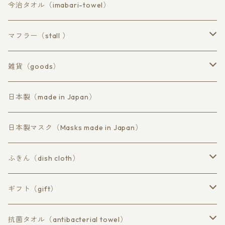
フェイスタオル
バスタオル
今治タオル（imabari-towel）
ハンドタオル
ロングフェイスタオル
マフラー（stall ）
ウールコアコットン
雑貨（goods）
ラミーコットン
マスク
日本製（made in Japan）
コットン不織布
日本製マスク（Masks made in Japan）
ふきん（dish cloth）
抗菌 柿渋persimmon tannin
ギフト（gift）
蚊帳（かや）素材
草木染め
抗菌タオル（antibacterial towel）