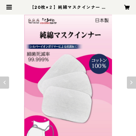
【20枚×２】純綿マスクインナー コ
ットン100%の肌触りの良い不織
布 花粉の季節に最適 マスクに鼻水
の付着をブロック 有害な菌も99.99
9%除菌してくれます | こころばせ -
COCOROBASE