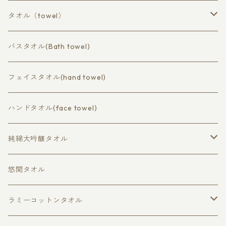
タオル（towel）
コットン（cotton）
バスタオル(Bath towel)
バスタオル（bath towel）
ラミーコットン（ramie cotton）
フェイスタオル(hand towel)
フェイスタオル（hand towel）
バスタオル（bath）
ハンドタオル(face towel)
ハンドタオル（face towel）
フェイスタオル（hand）
純綿大吟醸タオル
ハンドタオル（wash cloth）
大判バスタオル
悠閑タオル
バスタオル
ラミーコットンタオル