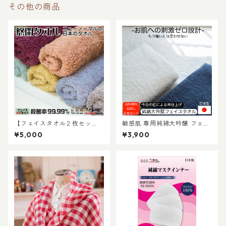
その他の商品
【フェイスタオル２枚セッ
敏感肌 専用純綿大吟醸 フェイ
ト】悠閑タオル〜ニューノー
スタオルお試し２枚セット
¥5,000
¥3,900
マルのスタンダード：柿渋染
（送料無料）～80gの超軽量
めで日本の彩り、抗菌活性値
アトピー性皮膚炎 もう痛いと
５のナノテク特殊抗菌加工
は言わせない 極上の 肌触り 今
治タオル 日本製