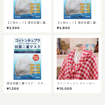
【２枚セット】清涼抗菌二重
【４枚セット】清涼抗菌二重
マスク： 小さめ 洗えます。 シ
マスク： 小さめ 洗えます。 シ
¥2,500
¥4,800
ルバーイオンポリマー加工＋
ルバーイオンポリマー加工＋
キシリトール加工でお肌に優
キシリトール加工でお肌に優
しいコットンと再生繊維キュ
しいコットンと再生繊維キュ
プラ素材使用
プラ素材使用
清涼抗菌二重マスク： 小さめ
ラミー コットン ストール〜暑
洗えます。 シルバーイオンポ
い季節に最適！冷房除けにも
¥1,300
¥10,000
リマー加工＋キシリトール加
大活躍 麻 日本製 八王子 織物
工でお肌に優しいコットンと
再生繊維キュプラ素材使用