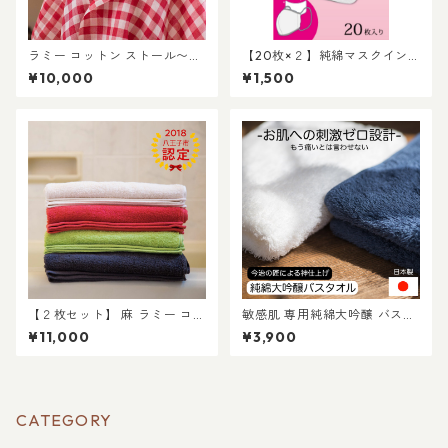
ラミー コットン ストール〜暑
【20枚×２】純綿マスクイン
い季節に最適！冷房除けにも
ナー コットン100%の肌触り
¥10,000
¥1,500
大活躍 麻 日本製 八王子 織物
の良い不織布 花粉の季節に
最適 マスクに鼻水の付着をブ
ロック 有害な菌も99.999%除
菌してくれます
【２枚セット】 麻 ラミー コッ
敏感肌 専用純綿大吟醸 バスタ
トン バスタオル：異次元の吸
オル～アトピー性皮膚炎 もう
¥11,000
¥3,900
水性！天然素材100%。小山薫
痛いとは言わせない 極上の 肌
堂さんもお気に入りの国産 タ
触り 今治タオル 日本製
オルです。日本製 今治
CATEGORY