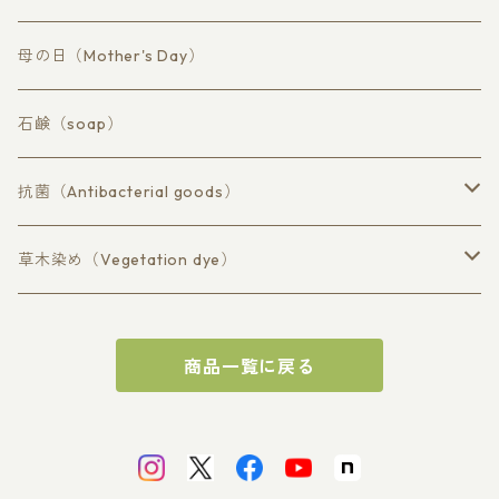
マスク、布巾、ハンドタオル
バスタオル（bath）
母の日（Mother's Day）
フェイスタオル（hand）
石鹸（soap）
ハンドタオル（washcloth）
抗菌（Antibacterial goods）
マスク（mask）
草木染め（Vegetation dye）
コットン不織布Cotton non-woven fabric
柿渋染めpersimmon tannin
商品一覧に戻る
タオル（towel）